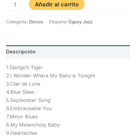
Electric
Añadir al carrito
Django!
cantidad
Categoría:
Discos
Etiqueta:
Gypsy Jazz
Descripción
1.Django’s Tiger
2.I Wonder Where My Baby is Tonight
3.Clair de Lune
4.Blue Skies
5.September Song
6.Embraceable You
7.Minor Blues
8.My Melancholy Baby
9.Heartaches