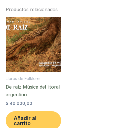
folklórica
argentina
Productos relacionados
cantidad
Libros de Folklore
De raíz Música del litoral
argentino
$
40.000,00
Añadir al
carrito