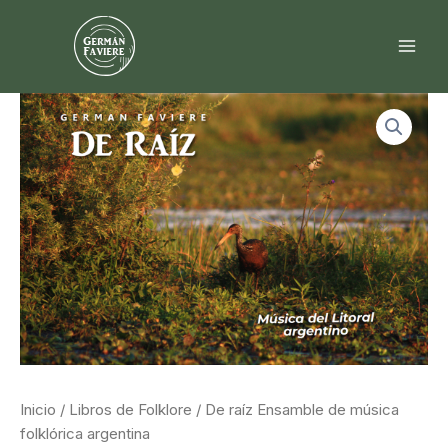
Ir
al
contenido
Inicio
/
Libros de Folklore
/ De raíz Ensamble de música
folklórica argentina