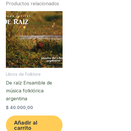
cantidad
Productos relacionados
Libros de Folklore
De raíz Ensamble de
música folklórica
argentina
$
40.000,00
Añadir al
carrito