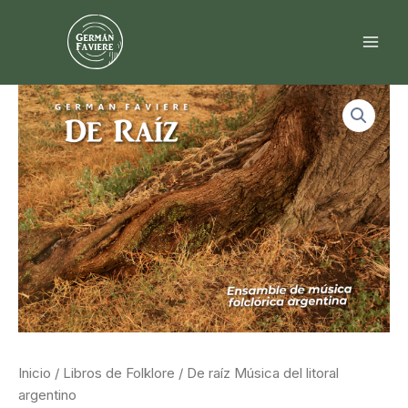
Ir
al
contenido
Inicio
/
Libros de Folklore
/ De raíz Música del litoral
argentino