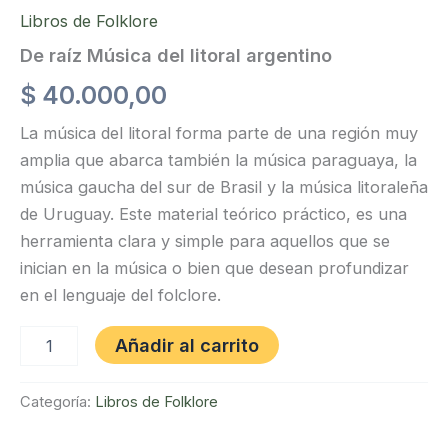
Libros de Folklore
De raíz Música del litoral argentino
$
40.000,00
La música del litoral forma parte de una región muy
amplia que abarca también la música paraguaya, la
música gaucha del sur de Brasil y la música litoraleña
de Uruguay. Este material teórico práctico, es una
herramienta clara y simple para aquellos que se
inician en la música o bien que desean profundizar
en el lenguaje del folclore.
De
Añadir al carrito
raíz
Música
del
Categoría:
Libros de Folklore
litoral
argentino