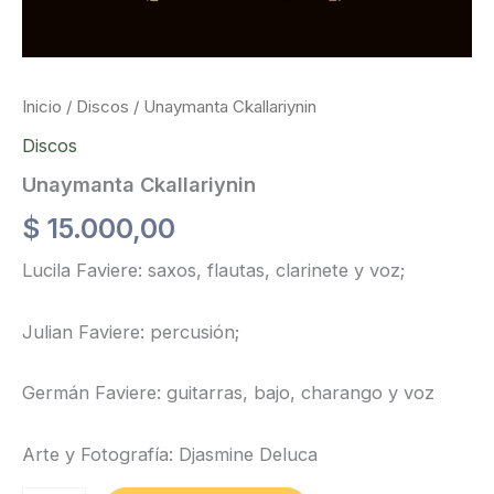
Inicio
/
Discos
/ Unaymanta Ckallariynin
Discos
Unaymanta Ckallariynin
$
15.000,00
Lucila Faviere: saxos, flautas, clarinete y voz;
Julian Faviere: percusión;
Germán Faviere: guitarras, bajo, charango y voz
Arte y Fotografía: Djasmine Deluca